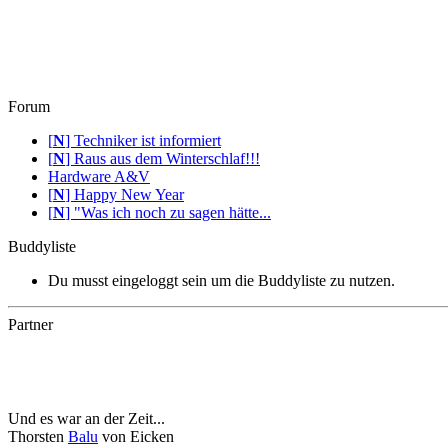
Forum
[
N
]
Techniker ist informiert
[
N
]
Raus aus dem Winterschlaf!!!
Hardware A&V
[
N
]
Happy New Year
[
N
]
"Was ich noch zu sagen hätte...
Buddyliste
Du musst eingeloggt sein um die Buddyliste zu nutzen.
Partner
Und es war an der Zeit...
Thorsten
Balu
von Eicken