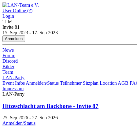
User Online (
?
)
Login
Title!
Invite
81
15. Sep 2023 - 17. Sep 2023
Anmelden
News
Forum
Discord
Bilder
Team
LAN-Party
Event Infos
Anmelden/Status
Teilnehmer
Sitzplan
Location
AGB
FA
Impressum
LAN-Party
Hitzeschlacht am Backbone - Invite 87
25. Sep 2026 - 27. Sep 2026
Anmelden/Status