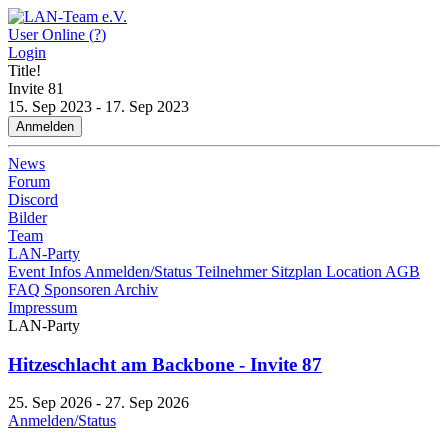
User Online (
?
)
Login
Title!
Invite
81
15. Sep 2023 - 17. Sep 2023
Anmelden
News
Forum
Discord
Bilder
Team
LAN-Party
Event Infos
Anmelden/Status
Teilnehmer
Sitzplan
Location
AGB
FAQ
Sponsoren
Archiv
Impressum
LAN-Party
Hitzeschlacht am Backbone - Invite 87
25. Sep 2026 - 27. Sep 2026
Anmelden/Status