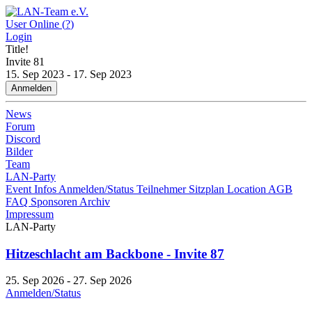
User Online (
?
)
Login
Title!
Invite
81
15. Sep 2023 - 17. Sep 2023
Anmelden
News
Forum
Discord
Bilder
Team
LAN-Party
Event Infos
Anmelden/Status
Teilnehmer
Sitzplan
Location
AGB
FAQ
Sponsoren
Archiv
Impressum
LAN-Party
Hitzeschlacht am Backbone - Invite 87
25. Sep 2026 - 27. Sep 2026
Anmelden/Status