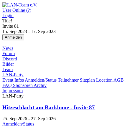
User Online (
?
)
Login
Title!
Invite
81
15. Sep 2023 - 17. Sep 2023
Anmelden
News
Forum
Discord
Bilder
Team
LAN-Party
Event Infos
Anmelden/Status
Teilnehmer
Sitzplan
Location
AGB
FAQ
Sponsoren
Archiv
Impressum
LAN-Party
Hitzeschlacht am Backbone - Invite 87
25. Sep 2026 - 27. Sep 2026
Anmelden/Status