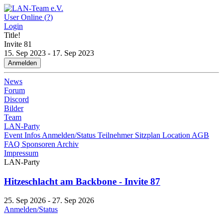
User Online (
?
)
Login
Title!
Invite
81
15. Sep 2023 - 17. Sep 2023
Anmelden
News
Forum
Discord
Bilder
Team
LAN-Party
Event Infos
Anmelden/Status
Teilnehmer
Sitzplan
Location
AGB
FAQ
Sponsoren
Archiv
Impressum
LAN-Party
Hitzeschlacht am Backbone - Invite 87
25. Sep 2026 - 27. Sep 2026
Anmelden/Status