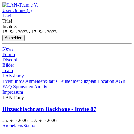
User Online (
?
)
Login
Title!
Invite
81
15. Sep 2023 - 17. Sep 2023
Anmelden
News
Forum
Discord
Bilder
Team
LAN-Party
Event Infos
Anmelden/Status
Teilnehmer
Sitzplan
Location
AGB
FAQ
Sponsoren
Archiv
Impressum
LAN-Party
Hitzeschlacht am Backbone - Invite 87
25. Sep 2026 - 27. Sep 2026
Anmelden/Status