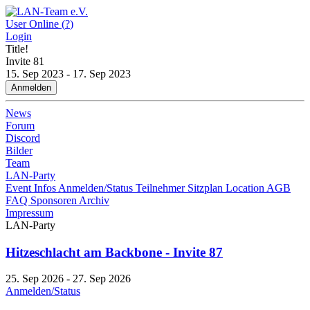
User Online (
?
)
Login
Title!
Invite
81
15. Sep 2023 - 17. Sep 2023
Anmelden
News
Forum
Discord
Bilder
Team
LAN-Party
Event Infos
Anmelden/Status
Teilnehmer
Sitzplan
Location
AGB
FAQ
Sponsoren
Archiv
Impressum
LAN-Party
Hitzeschlacht am Backbone - Invite 87
25. Sep 2026 - 27. Sep 2026
Anmelden/Status