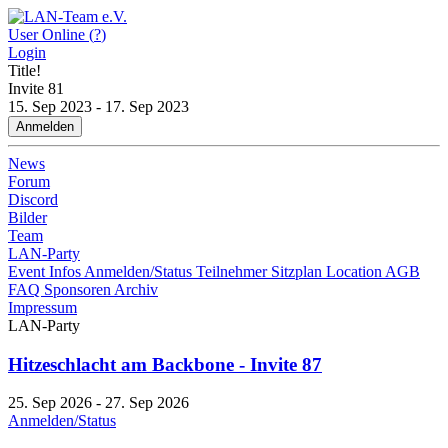
User Online (
?
)
Login
Title!
Invite
81
15. Sep 2023 - 17. Sep 2023
Anmelden
News
Forum
Discord
Bilder
Team
LAN-Party
Event Infos
Anmelden/Status
Teilnehmer
Sitzplan
Location
AGB
FAQ
Sponsoren
Archiv
Impressum
LAN-Party
Hitzeschlacht am Backbone - Invite 87
25. Sep 2026 - 27. Sep 2026
Anmelden/Status