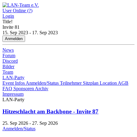
User Online (
?
)
Login
Title!
Invite
81
15. Sep 2023 - 17. Sep 2023
Anmelden
News
Forum
Discord
Bilder
Team
LAN-Party
Event Infos
Anmelden/Status
Teilnehmer
Sitzplan
Location
AGB
FAQ
Sponsoren
Archiv
Impressum
LAN-Party
Hitzeschlacht am Backbone - Invite 87
25. Sep 2026 - 27. Sep 2026
Anmelden/Status