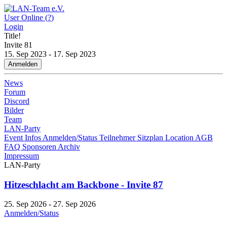
User Online (
?
)
Login
Title!
Invite
81
15. Sep 2023 - 17. Sep 2023
Anmelden
News
Forum
Discord
Bilder
Team
LAN-Party
Event Infos
Anmelden/Status
Teilnehmer
Sitzplan
Location
AGB
FAQ
Sponsoren
Archiv
Impressum
LAN-Party
Hitzeschlacht am Backbone - Invite 87
25. Sep 2026 - 27. Sep 2026
Anmelden/Status