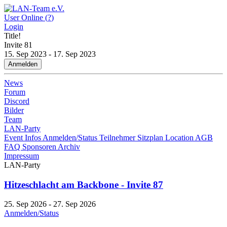
User Online (
?
)
Login
Title!
Invite
81
15. Sep 2023 - 17. Sep 2023
Anmelden
News
Forum
Discord
Bilder
Team
LAN-Party
Event Infos
Anmelden/Status
Teilnehmer
Sitzplan
Location
AGB
FAQ
Sponsoren
Archiv
Impressum
LAN-Party
Hitzeschlacht am Backbone - Invite 87
25. Sep 2026 - 27. Sep 2026
Anmelden/Status