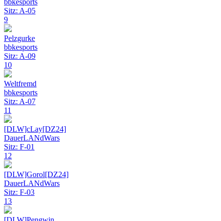
bbkesports
Sitz: A-05
9
Pelzgurke
bbkesports
Sitz: A-09
10
Weltfremd
bbkesports
Sitz: A-07
11
[DLW]cLay[DZ24]
DauerLANdWars
Sitz: F-01
12
[DLW]Gorol[DZ24]
DauerLANdWars
Sitz: F-03
13
[DLW]Pengwin