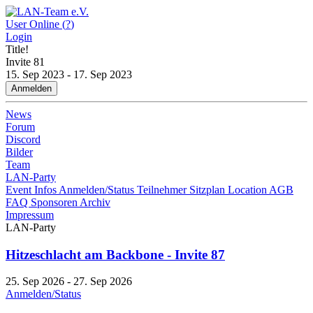
User Online (
?
)
Login
Title!
Invite
81
15. Sep 2023 - 17. Sep 2023
Anmelden
News
Forum
Discord
Bilder
Team
LAN-Party
Event Infos
Anmelden/Status
Teilnehmer
Sitzplan
Location
AGB
FAQ
Sponsoren
Archiv
Impressum
LAN-Party
Hitzeschlacht am Backbone - Invite 87
25. Sep 2026 - 27. Sep 2026
Anmelden/Status