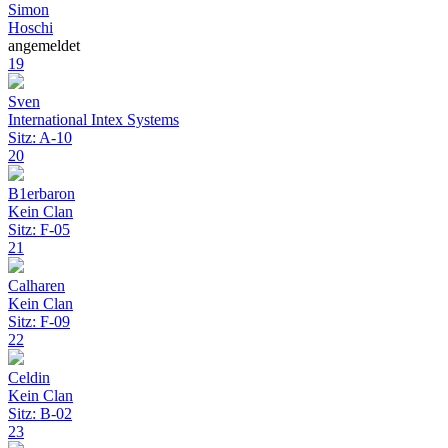
Simon
Hoschi
angemeldet
19
Sven
International Intex Systems
Sitz: A-10
20
B1erbaron
Kein Clan
Sitz: F-05
21
Calharen
Kein Clan
Sitz: F-09
22
Celdin
Kein Clan
Sitz: B-02
23