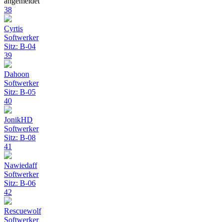
angemeldet
38
Cyrtis
Softwerker
Sitz: B-04
39
Dahoon
Softwerker
Sitz: B-05
40
JonikHD
Softwerker
Sitz: B-08
41
Nawiedaff
Softwerker
Sitz: B-06
42
Rescuewolf
Softwerker