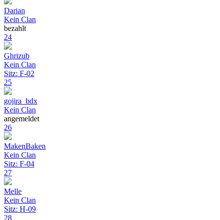
Darian
Kein Clan
bezahlt
24
Ghrizub
Kein Clan
Sitz: F-02
25
gojira_bdx
Kein Clan
angemeldet
26
MakenBaken
Kein Clan
Sitz: F-04
27
Melle
Kein Clan
Sitz: H-09
28