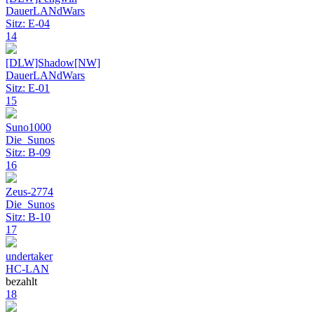
DauerLANdWars
Sitz: E-04
14
[DLW]Shadow[NW]
DauerLANdWars
Sitz: E-01
15
Suno1000
Die_Sunos
Sitz: B-09
16
Zeus-2774
Die_Sunos
Sitz: B-10
17
undertaker
HC-LAN
bezahlt
18