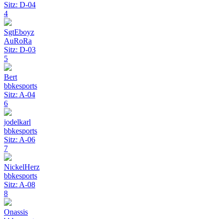
Sitz: D-04
4
SgtEboyz
AuRoRa
Sitz: D-03
5
Bert
bbkesports
Sitz: A-04
6
jodelkarl
bbkesports
Sitz: A-06
7
NickelHerz
bbkesports
Sitz: A-08
8
Onassis