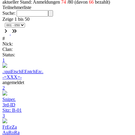
aktueller Stand: Anmeldungen
74
/80 (davon
66
bezahlt)
Teilnehmerliste
Suche:
Zeige 1 bis 50
#
Nick:
Clan:
Status:
1
.:quiEtschEEntchEn:.
-=XXX=-
angemeldet
2
Sniper.
3rd-ID
Sitz: B-01
3
FrEeZa
AuRoRa