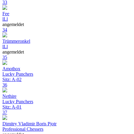
33
Fee
lLl
angemeldet
34
Trümmeronkel
lLl
angemeldet
35
Amothox
Lucky Punchers
Sitz: A-02
36
Nethire
Lucky Punchers
Sitz: A-01
37
Dimitry Vladimir Boris Pjotr
Professional Chessers