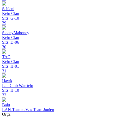
Schleni
Kein Clan
Sitz: G-10
29
StoneyMahoney
Kein Clan
Sitz: D-06
30
TAC
Kein Clan
Sitz: H-01
31
Hawk
Lan Club Warstein
Sitz: H-10
32
Balu
LAN-Team e.V. // Team Junien
Orga