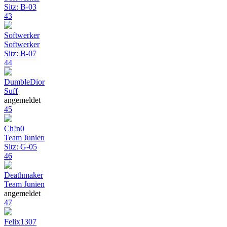
Sitz: B-03
43
Softwerker
Softwerker
Sitz: B-07
44
DumbleDior
Suff
angemeldet
45
Ch!n0
Team Junien
Sitz: G-05
46
Deathmaker
Team Junien
angemeldet
47
Felix1307