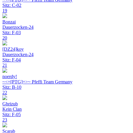
Sitz: C-02
19
Bonzai
Dauerzocken-24
Sitz: F-03
20
[DZ24]koy
Dauerzocken-24
Sitz: F-04
21
noerdy!
~<=[PTG]=>~ Pfeffi Team Germany
Sitz: B-10
22
Ghrizub
Kein Clan
Sitz: F-05
23
Scarab