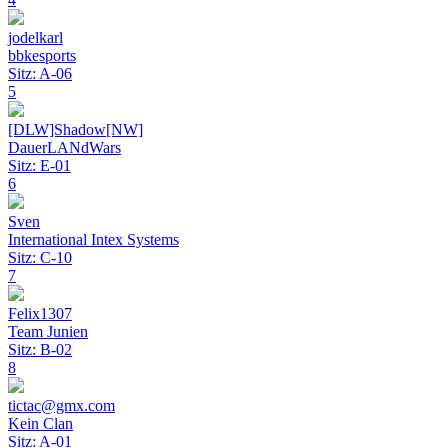
jodelkarl
bbkesports
Sitz: A-06
5
[DLW]Shadow[NW]
DauerLANdWars
Sitz: E-01
6
Sven
International Intex Systems
Sitz: C-10
7
Felix1307
Team Junien
Sitz: B-02
8
tictac@gmx.com
Kein Clan
Sitz: A-01