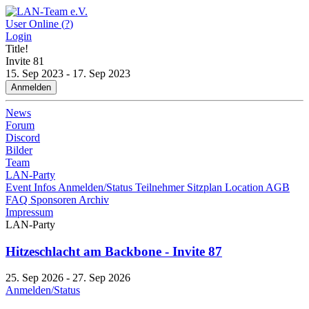
User Online (
?
)
Login
Title!
Invite
81
15. Sep 2023 - 17. Sep 2023
Anmelden
News
Forum
Discord
Bilder
Team
LAN-Party
Event Infos
Anmelden/Status
Teilnehmer
Sitzplan
Location
AGB
FAQ
Sponsoren
Archiv
Impressum
LAN-Party
Hitzeschlacht am Backbone - Invite 87
25. Sep 2026 - 27. Sep 2026
Anmelden/Status