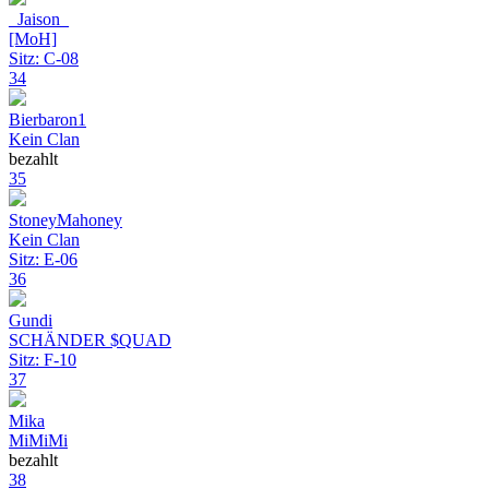
_Jaison_
[MoH]
Sitz: C-08
34
Bierbaron1
Kein Clan
bezahlt
35
StoneyMahoney
Kein Clan
Sitz: E-06
36
Gundi
SCHÄNDER $QUAD
Sitz: F-10
37
Mika
MiMiMi
bezahlt
38