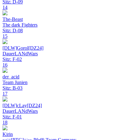
Sitz: D-09
14
The-Beast
The dark Fighters
Sitz: D-08
15
[DLW]Gorol[DZ24]
DauerLANdWars
Sitz: F-02
16
der_acid
Team Junien
Sitz: B-03
17
[DLW]cLay[DZ24]
DauerLANdWars
Sitz: F-01
18
Kirin
~<=[PTG]=>~ Pfeffi Team Germany