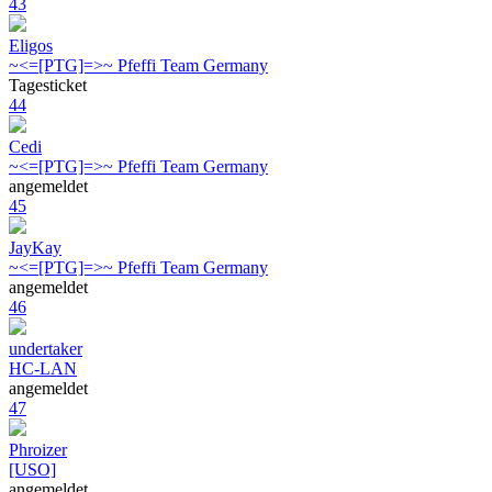
43
Eligos
~<=[PTG]=>~ Pfeffi Team Germany
Tagesticket
44
Cedi
~<=[PTG]=>~ Pfeffi Team Germany
angemeldet
45
JayKay
~<=[PTG]=>~ Pfeffi Team Germany
angemeldet
46
undertaker
HC-LAN
angemeldet
47
Phroizer
[USO]
angemeldet