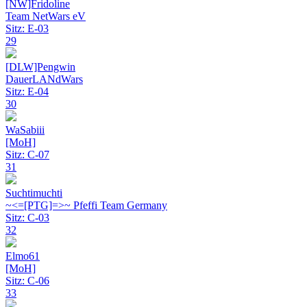
[NW]Fridoline
Team NetWars eV
Sitz: E-03
29
[DLW]Pengwin
DauerLANdWars
Sitz: E-04
30
WaSabiii
[MoH]
Sitz: C-07
31
Suchtimuchti
~<=[PTG]=>~ Pfeffi Team Germany
Sitz: C-03
32
Elmo61
[MoH]
Sitz: C-06
33