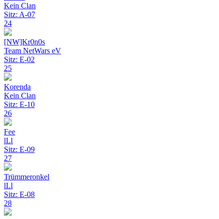
Kein Clan
Sitz: A-07
24
[NW]Kr0n0s
Team NetWars eV
Sitz: E-02
25
Korenda
Kein Clan
Sitz: E-10
26
Fee
lLl
Sitz: E-09
27
Trümmeronkel
lLl
Sitz: E-08
28