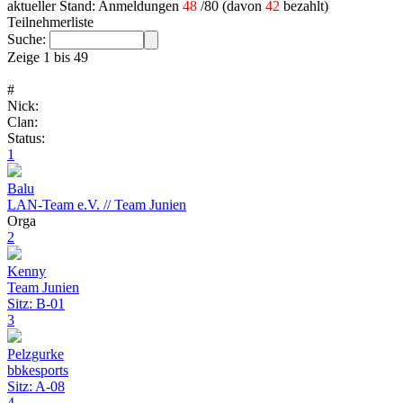
aktueller Stand: Anmeldungen
48
/80 (davon
42
bezahlt)
Teilnehmerliste
Suche:
Zeige 1 bis 49
#
Nick:
Clan:
Status:
1
Balu
LAN-Team e.V. // Team Junien
Orga
2
Kenny
Team Junien
Sitz: B-01
3
Pelzgurke
bbkesports
Sitz: A-08
4