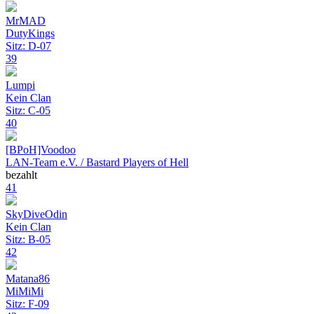
MrMAD
DutyKings
Sitz: D-07
39
Lumpi
Kein Clan
Sitz: C-05
40
[BPoH]Voodoo
LAN-Team e.V. / Bastard Players of Hell
bezahlt
41
SkyDiveOdin
Kein Clan
Sitz: B-05
42
Matana86
MiMiMi
Sitz: F-09