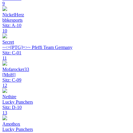
9
NickelHerz
bbkesports
Sitz: A-10
10
Secret
~<=[PTG]=>~ Pfeffi Team Germany
Sitz: C-01
11
Mofarocker33
[MoH]
Sitz: C-09
12
Nethire
Lucky Punchers
Sitz: D-10
13
Amothox
Lucky Punchers