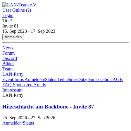
User Online (
?
)
Login
Title!
Invite
81
15. Sep 2023 - 17. Sep 2023
Anmelden
News
Forum
Discord
Bilder
Team
LAN-Party
Event Infos
Anmelden/Status
Teilnehmer
Sitzplan
Location
AGB
FAQ
Sponsoren
Archiv
Impressum
LAN-Party
Hitzeschlacht am Backbone - Invite 87
25. Sep 2026 - 27. Sep 2026
Anmelden/Status