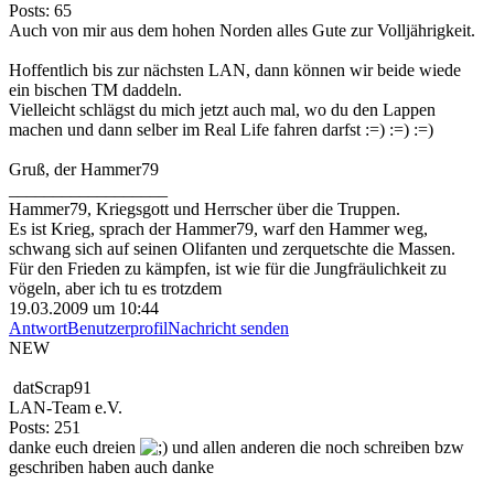
Posts: 65
Auch von mir aus dem hohen Norden alles Gute zur Volljährigkeit.
Hoffentlich bis zur nächsten LAN, dann können wir beide wiede
ein bischen TM daddeln.
Vielleicht schlägst du mich jetzt auch mal, wo du den Lappen
machen und dann selber im Real Life fahren darfst :=) :=) :=)
Gruß, der Hammer79
__________________
Hammer79, Kriegsgott und Herrscher über die Truppen.
Es ist Krieg, sprach der Hammer79, warf den Hammer weg,
schwang sich auf seinen Olifanten und zerquetschte die Massen.
Für den Frieden zu kämpfen, ist wie für die Jungfräulichkeit zu
vögeln, aber ich tu es trotzdem
19.03.2009 um 10:44
Antwort
Benutzerprofil
Nachricht senden
NEW
datScrap91
LAN-Team e.V.
Posts: 251
danke euch dreien
und allen anderen die noch schreiben bzw
geschriben haben auch danke