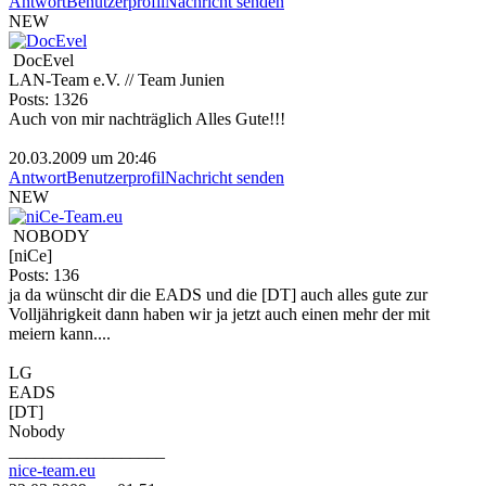
Antwort
Benutzerprofil
Nachricht senden
NEW
DocEvel
LAN-Team e.V. // Team Junien
Posts: 1326
Auch von mir nachträglich Alles Gute!!!
20.03.2009 um 20:46
Antwort
Benutzerprofil
Nachricht senden
NEW
NOBODY
[niCe]
Posts: 136
ja da wünscht dir die EADS und die [DT] auch alles gute zur
Volljährigkeit dann haben wir ja jetzt auch einen mehr der mit
meiern kann....
LG
EADS
[DT]
Nobody
__________________
nice-team.eu