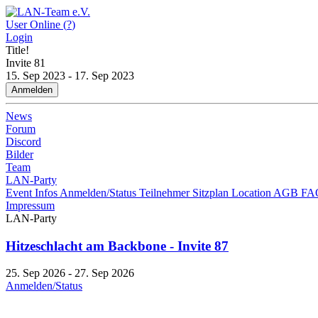
User Online (
?
)
Login
Title!
Invite
81
15. Sep 2023 - 17. Sep 2023
Anmelden
News
Forum
Discord
Bilder
Team
LAN-Party
Event Infos
Anmelden/Status
Teilnehmer
Sitzplan
Location
AGB
FA
Impressum
LAN-Party
Hitzeschlacht am Backbone - Invite 87
25. Sep 2026 - 27. Sep 2026
Anmelden/Status