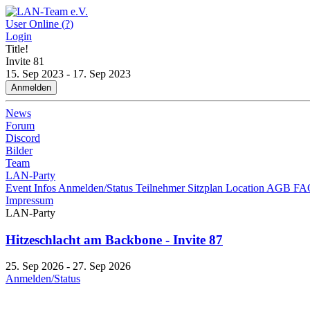
User Online (
?
)
Login
Title!
Invite
81
15. Sep 2023 - 17. Sep 2023
Anmelden
News
Forum
Discord
Bilder
Team
LAN-Party
Event Infos
Anmelden/Status
Teilnehmer
Sitzplan
Location
AGB
FA
Impressum
LAN-Party
Hitzeschlacht am Backbone - Invite 87
25. Sep 2026 - 27. Sep 2026
Anmelden/Status