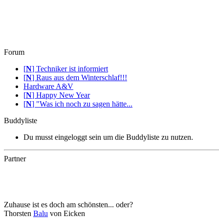
Forum
[
N
]
Techniker ist informiert
[
N
]
Raus aus dem Winterschlaf!!!
Hardware A&V
[
N
]
Happy New Year
[
N
]
"Was ich noch zu sagen hätte...
Buddyliste
Du musst eingeloggt sein um die Buddyliste zu nutzen.
Partner
Zuhause ist es doch am schönsten... oder?
Thorsten
Balu
von Eicken