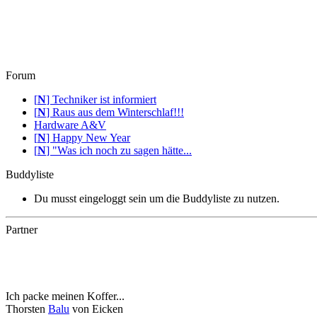
Forum
[
N
]
Techniker ist informiert
[
N
]
Raus aus dem Winterschlaf!!!
Hardware A&V
[
N
]
Happy New Year
[
N
]
"Was ich noch zu sagen hätte...
Buddyliste
Du musst eingeloggt sein um die Buddyliste zu nutzen.
Partner
Ich packe meinen Koffer...
Thorsten
Balu
von Eicken