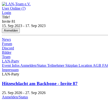
User Online (
?
)
Login
Title!
Invite
81
15. Sep 2023 - 17. Sep 2023
Anmelden
News
Forum
Discord
Bilder
Team
LAN-Party
Event Infos
Anmelden/Status
Teilnehmer
Sitzplan
Location
AGB
FA
Impressum
LAN-Party
Hitzeschlacht am Backbone - Invite 87
25. Sep 2026 - 27. Sep 2026
Anmelden/Status