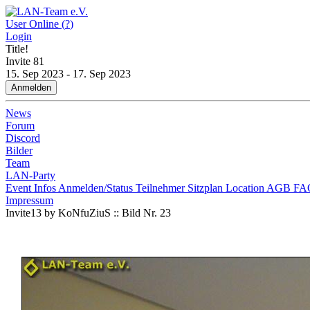
User Online (
?
)
Login
Title!
Invite
81
15. Sep 2023 - 17. Sep 2023
Anmelden
News
Forum
Discord
Bilder
Team
LAN-Party
Event Infos
Anmelden/Status
Teilnehmer
Sitzplan
Location
AGB
FA
Impressum
Invite13 by KoNfuZiuS :: Bild Nr. 23