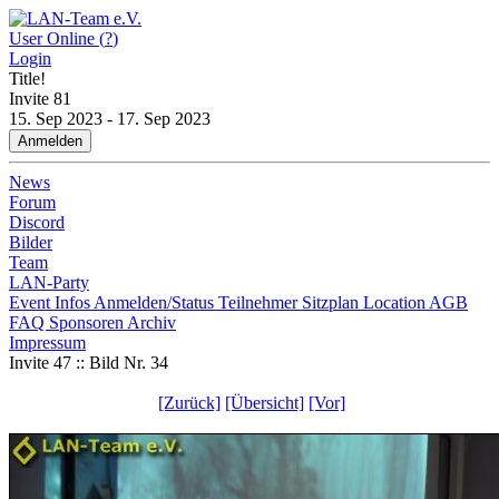
User Online (
?
)
Login
Title!
Invite
81
15. Sep 2023 - 17. Sep 2023
Anmelden
News
Forum
Discord
Bilder
Team
LAN-Party
Event Infos
Anmelden/Status
Teilnehmer
Sitzplan
Location
AGB
FAQ
Sponsoren
Archiv
Impressum
Invite 47 :: Bild Nr. 34
[Zurück]
[Übersicht]
[Vor]