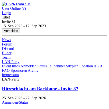
User Online (
?
)
Login
Title!
Invite
81
15. Sep 2023 - 17. Sep 2023
Anmelden
News
Forum
Discord
Bilder
Team
LAN-Party
Event Infos
Anmelden/Status
Teilnehmer
Sitzplan
Location
AGB
FAQ
Sponsoren
Archiv
Impressum
LAN-Party
Hitzeschlacht am Backbone - Invite 87
25. Sep 2026 - 27. Sep 2026
Anmelden/Status