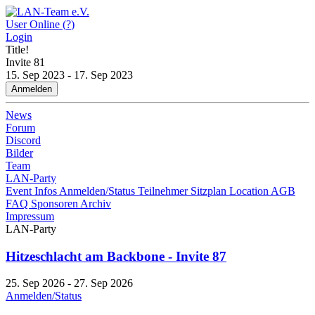
User Online (
?
)
Login
Title!
Invite
81
15. Sep 2023 - 17. Sep 2023
Anmelden
News
Forum
Discord
Bilder
Team
LAN-Party
Event Infos
Anmelden/Status
Teilnehmer
Sitzplan
Location
AGB
FAQ
Sponsoren
Archiv
Impressum
LAN-Party
Hitzeschlacht am Backbone - Invite 87
25. Sep 2026 - 27. Sep 2026
Anmelden/Status