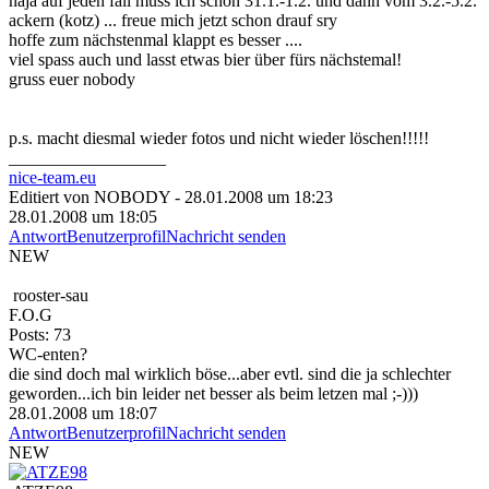
naja auf jeden fall muss ich schon 31.1.-1.2. und dann vom 3.2.-5.2.
ackern (kotz) ... freue mich jetzt schon drauf sry
hoffe zum nächstenmal klappt es besser ....
viel spass auch und lasst etwas bier über fürs nächstemal!
gruss euer nobody
p.s. macht diesmal wieder fotos und nicht wieder löschen!!!!!
__________________
nice-team.eu
Editiert von NOBODY - 28.01.2008 um 18:23
28.01.2008 um 18:05
Antwort
Benutzerprofil
Nachricht senden
NEW
rooster-sau
F.O.G
Posts: 73
WC-enten?
die sind doch mal wirklich böse...aber evtl. sind die ja schlechter
geworden...ich bin leider net besser als beim letzen mal ;-)))
28.01.2008 um 18:07
Antwort
Benutzerprofil
Nachricht senden
NEW