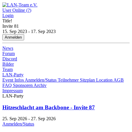
User Online (
?
)
Login
Title!
Invite
81
15. Sep 2023 - 17. Sep 2023
Anmelden
News
Forum
Discord
Bilder
Team
LAN-Party
Event Infos
Anmelden/Status
Teilnehmer
Sitzplan
Location
AGB
FAQ
Sponsoren
Archiv
Impressum
LAN-Party
Hitzeschlacht am Backbone - Invite 87
25. Sep 2026 - 27. Sep 2026
Anmelden/Status