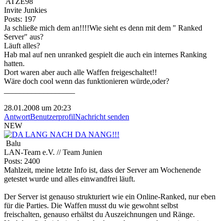
ATZE98
Invite Junkies
Posts: 197
Ja schließe mich dem an!!!!Wie sieht es denn mit dem " Ranked
Server" aus?
Läuft alles?
Hab mal auf nen unranked gespielt die auch ein internes Ranking
hatten.
Dort waren aber auch alle Waffen freigeschaltet!!
Wäre doch cool wenn das funktionieren würde,oder?
__________________
28.01.2008 um 20:23
Antwort
Benutzerprofil
Nachricht senden
NEW
Balu
LAN-Team e.V. // Team Junien
Posts: 2400
Mahlzeit, meine letzte Info ist, dass der Server am Wochenende
getestet wurde und alles einwandfrei läuft.
Der Server ist genauso strukturiert wie ein Online-Ranked, nur eben
für die Parties. Die Waffen musst du wie gewohnt selbst
freischalten, genauso erhältst du Auszeichnungen und Ränge.