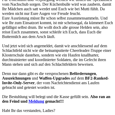
vom Nachschub sorgen. Der Küchenbulle wird was zaubern, damit
Ihr Mädchen auch satt werdet und Euch wie bei Mutti fühlt. Da
werden nicht nur Eure Augen vor Freude feucht.
Eure Ausrüstung müsst Ihr schon selbst zusammensammeln. Und
wie Ihr zum Einsatzort kommt, ist mir scheissegal, da kümmert Euch
gefälligst selbst drum. Ihr wollt doch alle grosse Helden sein, also
reisst Euch zusammen, sonst schleife ich Euch, dass Euch die
Buttermilch aus dem Arsch läuft.
Und jetzt wird sich angemeldet, damit wir anschliessend auf dem
Schlachtfeld nicht wie die beinamputierte Cheerleader-Truppe einer
Klosterschule dastehen, sondern wie ein Haufen knallharter,
durchtrainierter und koordinierter Soldaten, die im Gefecht ihren
Mann stehen und sich auf den Schlachtfeldern beweisen.
Denn nur dann gibt es die versprochenen
Beförderungen
,
Auszeichnungen
und
Waffen-Upgrades
auf dem
BF2-Ranked-
Invite-Only-Server
, der vom Nachrichtendienst ans Laufen
gebracht und getestet worden ist.
Die Bestuhlung will belegt und die Kasse gefüllt sein.
Also ran an
den Feind und
Meldung
gemacht!!!
Habt Ihr das verstanden, Ladies?