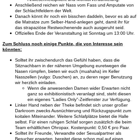
Anschließend reichen wir Nass vom Fass und Amputate von
der Schlachtfeldern der Welt.
Danach könnt ihr noch ein bisschen daddeln, bevor es ab auf
die Matratze zum Selber-Hand-anlegen geht, damit ihr für
das strapaziöse Restwochenende auch ausgeruht seid.
Offizielles Ende der Veranstaltung ist Sonntag um 13:00 Uhr.
Zum Schluss noch einige Punkte, die von Interesse sein
könnten:
Solltet ihr zwischendurch das Gefühl haben, dass die
Sitznachbarn in der näheren Umgebung euretwegen die
Nasen rümpfen, bieten wir euch
(muahaha)
im Keller
Nasszellen (vulgo: Duschen) an, zu deren reger Benutzung
wir herzlich einladen.
Wenn die anwesenden Damen wider Erwarten nicht
ganz so exhibitionistisch veranlagt sind, steht diesen
ein eigenes "Ladies Only"-Zeitfenster zur Verfügung.
Linker Hand neben der Theke befindet sich unser großer
Darkroom zwecks Ausnüchterung und Rückzugspunkt zum
koitalen Miteinander. Weitere Schlafplätze bietet die Halle
selbst. Für einen ruhigen Schlaf sorgen zusätzlich die beim
Team erhältlichen Ohropax. Kostenpunkt: 0,50 € pro Paar.
Solltet ihr Freunde, Verwandte oder Sexualpartner als
Besucher erwarten, bereitet diese schon mal auf einen