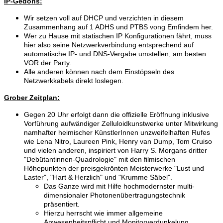
IP-Gedöns:
Wir setzen voll auf DHCP und verzichten in diesem
Zusammenhang auf 1 ADHS und PTBS vong Emfindem her.
Wer zu Hause mit statischen IP Konfigurationen fährt, muss
hier also seine Netzwerkverbindung entsprechend auf
automatische IP- und DNS-Vergabe umstellen, am besten
VOR der Party.
Alle anderen können nach dem Einstöpseln des
Netzwerkkabels direkt loslegen.
Grober Zeitplan:
Gegen 20 Uhr erfolgt dann die offizielle Eröffnung inklusive
Vorführung aufwändiger Zelluloidkunstwerke unter Mitwirkung
namhafter heimischer KünstlerInnen unzweifelhaften Rufes
wie Lena Nitro, Laureen Pink, Henry van Dump, Tom Cruiso
und vielen anderen, inspiriert von Harry S. Morgans dritter
"Debütantinnen-Quadrologie" mit den filmischen
Höhepunkten der preisgekrönten Meisterwerke "Lust und
Laster", "Hart & Herzlich" und "Krumme Säbel".
Das Ganze wird mit Hilfe hochmodernster multi-
dimensionaler Photonenübertragungstechnik
präsentiert.
Hierzu herrscht wie immer allgemeine
Anwesenheitspflicht und Monitorverdunkelung.