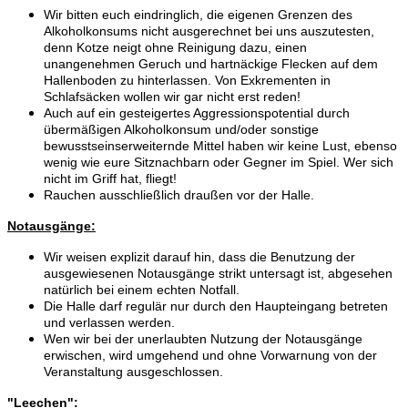
Wir bitten euch eindringlich, die eigenen Grenzen des
Alkoholkonsums nicht ausgerechnet bei uns auszutesten,
denn Kotze neigt ohne Reinigung dazu, einen
unangenehmen Geruch und hartnäckige Flecken auf dem
Hallenboden zu hinterlassen. Von Exkrementen in
Schlafsäcken wollen wir gar nicht erst reden!
Auch auf ein gesteigertes Aggressionspotential durch
übermäßigen Alkoholkonsum und/oder sonstige
bewusstseinserweiternde Mittel haben wir keine Lust, ebenso
wenig wie eure Sitznachbarn oder Gegner im Spiel. Wer sich
nicht im Griff hat, fliegt!
Rauchen ausschließlich draußen vor der Halle.
Notausgänge:
Wir weisen explizit darauf hin, dass die Benutzung der
ausgewiesenen Notausgänge strikt untersagt ist, abgesehen
natürlich bei einem echten Notfall.
Die Halle darf regulär nur durch den Haupteingang betreten
und verlassen werden.
Wen wir bei der unerlaubten Nutzung der Notausgänge
erwischen, wird umgehend und ohne Vorwarnung von der
Veranstaltung ausgeschlossen.
"Leechen":