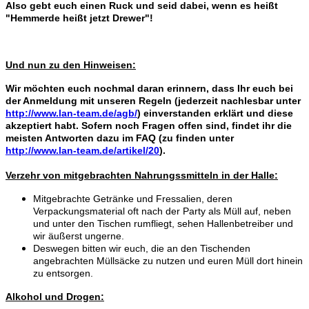
Also gebt euch einen Ruck und seid dabei, wenn es heißt
"Hemmerde heißt jetzt Drewer"!
Und nun zu den Hinweisen:
Wir möchten euch nochmal daran erinnern, dass Ihr euch bei
der Anmeldung mit unseren Regeln (jederzeit nachlesbar unter
http://www.lan-team.de/agb/
) einverstanden erklärt und diese
akzeptiert habt. Sofern noch Fragen offen sind, findet ihr die
meisten Antworten dazu im FAQ (zu finden unter
http://www.lan-team.de/artikel/20
).
Verzehr von mitgebrachten Nahrungssmitteln in der Halle:
Mitgebrachte Getränke und Fressalien, deren
Verpackungsmaterial oft nach der Party als Müll auf, neben
und unter den Tischen rumfliegt, sehen Hallenbetreiber und
wir äußerst ungerne.
Deswegen bitten wir euch, die an den Tischenden
angebrachten Müllsäcke zu nutzen und euren Müll dort hinein
zu entsorgen.
Alkohol und Drogen: