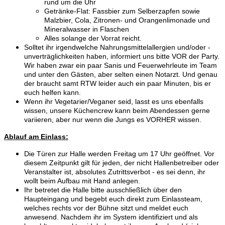
rund um die Uhr
Getränke-Flat: Fassbier zum Selberzapfen sowie
Malzbier, Cola, Zitronen- und Orangenlimonade und
Mineralwasser in Flaschen
Alles solange der Vorrat reicht.
Solltet ihr irgendwelche Nahrungsmittelallergien und/oder -
unverträglichkeiten haben, informiert uns bitte VOR der Party.
Wir haben zwar ein paar Sanis und Feuerwehrleute im Team
und unter den Gästen, aber selten einen Notarzt. Und genau
der braucht samt RTW leider auch ein paar Minuten, bis er
euch helfen kann.
Wenn ihr Vegetarier/Veganer seid, lasst es uns ebenfalls
wissen, unsere Küchencrew kann beim Abendessen gerne
variieren, aber nur wenn die Jungs es VORHER wissen.
Ablauf am Einlass:
Die Türen zur Halle werden Freitag um 17 Uhr geöffnet. Vor
diesem Zeitpunkt gilt für jeden, der nicht Hallenbetreiber oder
Veranstalter ist, absolutes Zutrittsverbot - es sei denn, ihr
wollt beim Aufbau mit Hand anlegen.
Ihr betretet die Halle bitte ausschließlich über den
Haupteingang und begebt euch direkt zum Einlassteam,
welches rechts vor der Bühne sitzt und meldet euch
anwesend. Nachdem ihr im System identifiziert und als