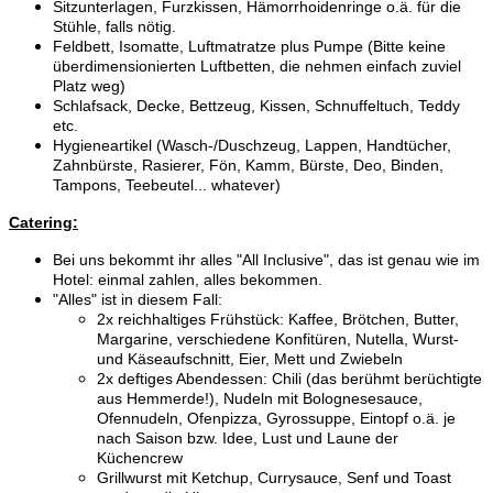
Sitzunterlagen, Furzkissen, Hämorrhoidenringe o.ä. für die
Stühle, falls nötig.
Feldbett, Isomatte, Luftmatratze plus Pumpe (Bitte keine
überdimensionierten Luftbetten, die nehmen einfach zuviel
Platz weg)
Schlafsack, Decke, Bettzeug, Kissen, Schnuffeltuch, Teddy
etc.
Hygieneartikel (Wasch-/Duschzeug, Lappen, Handtücher,
Zahnbürste, Rasierer, Fön, Kamm, Bürste, Deo, Binden,
Tampons, Teebeutel... whatever)
Catering:
Bei uns bekommt ihr alles "All Inclusive", das ist genau wie im
Hotel: einmal zahlen, alles bekommen.
"Alles" ist in diesem Fall:
2x reichhaltiges Frühstück: Kaffee, Brötchen, Butter,
Margarine, verschiedene Konfitüren, Nutella, Wurst-
und Käseaufschnitt, Eier, Mett und Zwiebeln
2x deftiges Abendessen: Chili (das berühmt berüchtigte
aus Hemmerde!), Nudeln mit Bolognesesauce,
Ofennudeln, Ofenpizza, Gyrossuppe, Eintopf o.ä. je
nach Saison bzw. Idee, Lust und Laune der
Küchencrew
Grillwurst mit Ketchup, Currysauce, Senf und Toast