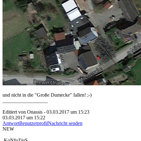
und nicht in die "Große Dumecke" fallen! ;-)
__________________
Editiert von Onassis - 03.03.2017 um 15:23
03.03.2017 um 15:22
Antwort
Benutzerprofil
Nachricht senden
NEW
KoNfuZiuS