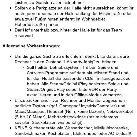
leisten, zu Gunsten aller Teilnehmer.
Sollten die Parkplätze an der Halle nicht ausreichen, könnt ihr
auch gerne obenhalb der Halle entlang der Milchstraße oder
etwa zwei Fußminuten entfernt im Wohngebiet
Hubertusstraße parken.
Der Hof unterhalb bzw. hinter der Halle ist für das Team
reserviert.
Allgemeine Vorbereitungen:
Um die ganze Sache zu erleichtern, denkt bitte daran, eure
Rechner in den Zustand "LANparty-fähig" zu bringen.
Soll heißen Betriebssystem, Treiber, Spiele und
Antiviren-Programme auf dem aktuellsten Stand und
für den Notfall die passenden CDs im Handgepäck zu
haben. Alle Steam/Origin/UPlay basierten Spiele und
Steam/Origin/UPlay selber bitte VOR der Party
aktualisieren und in den Offline-Modus versetzen.
Einzupacken sind - von Rechner und Monitor abgesehen -
natürlich Tastatur (ggf. Gamepad/Joystick/Controller) und
Maus/Mauspad, Headset (Nein, keine Boxen!), Netzwerkabel
(5 bis 10 Meter), Mehrfachsteckdose (mit mindestens
sovielen Steckplätzen wie benötigt).
KEINE Küchengeräte wie Wasserkocher, Minikühlschränke,
Sandwichmaker, Kochplatten, Elektrohobel oder AC-Dildos!!!