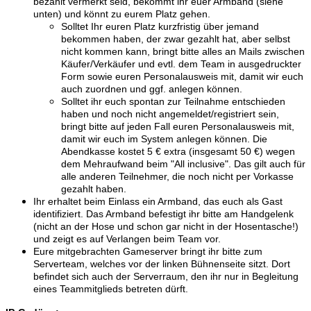
bezahlt vermerkt seid, bekommt ihr euer Armband (siehe
unten) und könnt zu eurem Platz gehen.
Solltet Ihr euren Platz kurzfristig über jemand
bekommen haben, der zwar gezahlt hat, aber selbst
nicht kommen kann, bringt bitte alles an Mails zwischen
Käufer/Verkäufer und evtl. dem Team in ausgedruckter
Form sowie euren Personalausweis mit, damit wir euch
auch zuordnen und ggf. anlegen können.
Solltet ihr euch spontan zur Teilnahme entschieden
haben und noch nicht angemeldet/registriert sein,
bringt bitte auf jeden Fall euren Personalausweis mit,
damit wir euch im System anlegen können. Die
Abendkasse kostet 5 € extra (insgesamt 50 €) wegen
dem Mehraufwand beim "All inclusive". Das gilt auch für
alle anderen Teilnehmer, die noch nicht per Vorkasse
gezahlt haben.
Ihr erhaltet beim Einlass ein Armband, das euch als Gast
identifiziert. Das Armband befestigt ihr bitte am Handgelenk
(nicht an der Hose und schon gar nicht in der Hosentasche!)
und zeigt es auf Verlangen beim Team vor.
Eure mitgebrachten Gameserver bringt ihr bitte zum
Serverteam, welches vor der linken Bühnenseite sitzt. Dort
befindet sich auch der Serverraum, den ihr nur in Begleitung
eines Teammitglieds betreten dürft.