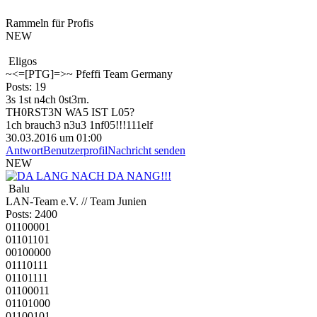
Rammeln für Profis
NEW
Eligos
~<=[PTG]=>~ Pfeffi Team Germany
Posts: 19
3s 1st n4ch 0st3rn.
TH0RST3N WA5 IST L05?
1ch brauch3 n3u3 1nf05!!!111elf
30.03.2016 um 01:00
Antwort
Benutzerprofil
Nachricht senden
NEW
Balu
LAN-Team e.V. // Team Junien
Posts: 2400
01100001
01101101
00100000
01110111
01101111
01100011
01101000
01100101