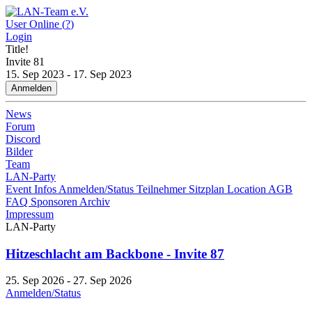
User Online (
?
)
Login
Title!
Invite
81
15. Sep 2023 - 17. Sep 2023
Anmelden
News
Forum
Discord
Bilder
Team
LAN-Party
Event Infos
Anmelden/Status
Teilnehmer
Sitzplan
Location
AGB
FAQ
Sponsoren
Archiv
Impressum
LAN-Party
Hitzeschlacht am Backbone - Invite 87
25. Sep 2026 - 27. Sep 2026
Anmelden/Status