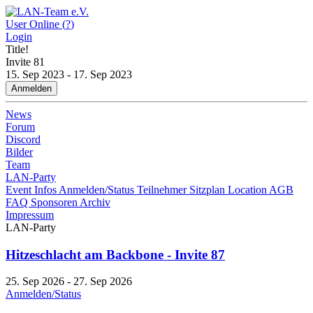
User Online (
?
)
Login
Title!
Invite
81
15. Sep 2023 - 17. Sep 2023
Anmelden
News
Forum
Discord
Bilder
Team
LAN-Party
Event Infos
Anmelden/Status
Teilnehmer
Sitzplan
Location
AGB
FAQ
Sponsoren
Archiv
Impressum
LAN-Party
Hitzeschlacht am Backbone - Invite 87
25. Sep 2026 - 27. Sep 2026
Anmelden/Status