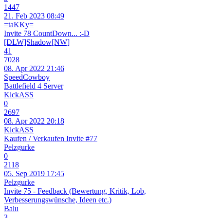
1447
21. Feb 2023 08:49
=taKKy=
Invite 78 CountDown... :-D
[DLW]Shadow[NW]
41
7028
08. Apr 2022 21:46
SpeedCowboy
Battlefield 4 Server
KickASS
0
2697
08. Apr 2022 20:18
KickASS
Kaufen / Verkaufen Invite #77
Pelzgurke
0
2118
05. Sep 2019 17:45
Pelzgurke
Invite 75 - Feedback (Bewertung, Kritik, Lob,
Verbesserungswünsche, Ideen etc.)
Balu
3