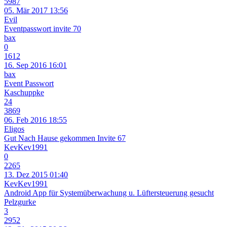
5987
05. Mär 2017 13:56
Evil
Eventpasswort invite 70
bax
0
1612
16. Sep 2016 16:01
bax
Event Passwort
Kaschuppke
24
3869
06. Feb 2016 18:55
Eligos
Gut Nach Hause gekommen Invite 67
KevKev1991
0
2265
13. Dez 2015 01:40
KevKev1991
Android App für Systemüberwachung u. Lüftersteuerung gesucht
Pelzgurke
3
2952