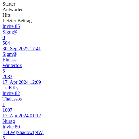
Starter
Antworten
Hits
Letzter Beitrag
Invite 85
Sigm@
0
504
30. Sep 2025 17:41
Sigm@
Einlass
Winterfox
5
2083
17. Apr 2024 12:09
=taKKy=
Invite 82
Thalassos
1
1007
17. Apr 2024 01:12
Nurag
Invite 80
[DLW]Shadow[NW]
5