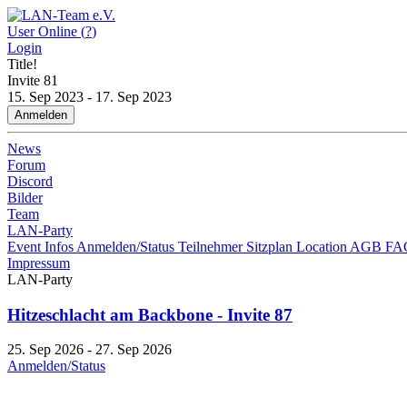
User Online (
?
)
Login
Title!
Invite
81
15. Sep 2023 - 17. Sep 2023
Anmelden
News
Forum
Discord
Bilder
Team
LAN-Party
Event Infos
Anmelden/Status
Teilnehmer
Sitzplan
Location
AGB
FA
Impressum
LAN-Party
Hitzeschlacht am Backbone - Invite 87
25. Sep 2026 - 27. Sep 2026
Anmelden/Status